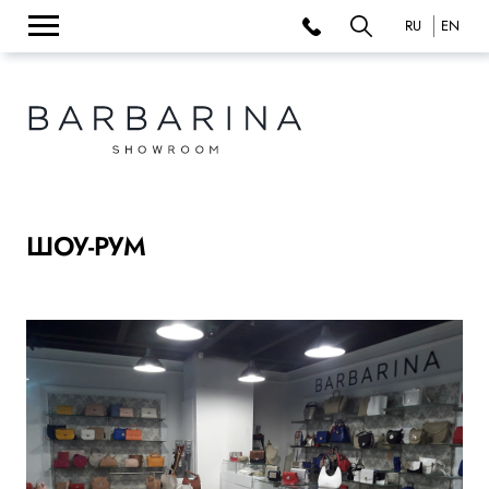
RU
EN
ШОУ-РУМ